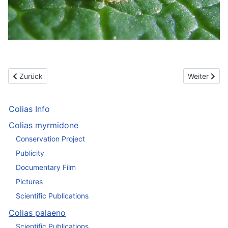
Vorheriger Beitrag: Scientific publications
Nächster Bei
Zurück
Weiter
Colias Info
Colias myrmidone
Conservation Project
Publicity
Documentary Film
Pictures
Scientific Publications
Colias palaeno
Scientific Publications